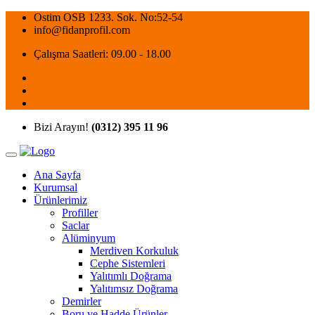
Ostim OSB 1233. Sok. No:52-54
info@fidanprofil.com
Çalışma Saatleri: 09.00 - 18.00
Bizi Arayın!
(0312) 395 11 96
Ana Sayfa
Kurumsal
Ürünlerimiz
Profiller
Saclar
Alüminyum
Merdiven Korkuluk
Cephe Sistemleri
Yalıtımlı Doğrama
Yalıtımsız Doğrama
Demirler
Boru ve Hadde Ürünler