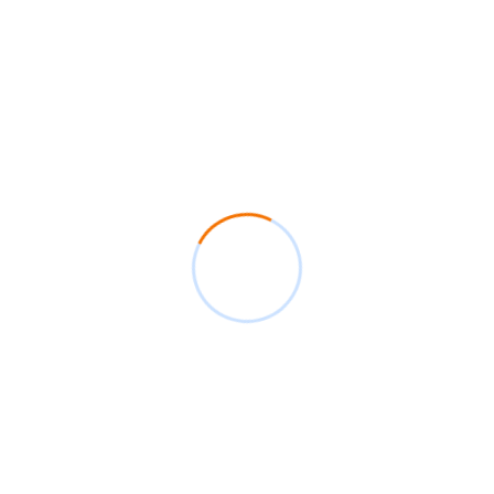
33.200
260 x 90
37.900
280 x 95
41.800
300 x 100
46.200
320 x 100
59.500
350 x 100